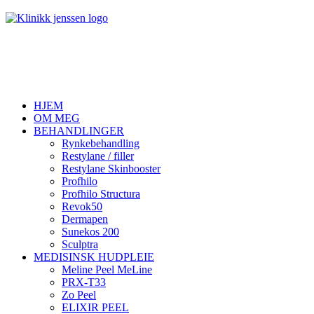
HJEM
OM MEG
BEHANDLINGER
Rynkebehandling
Restylane / filler
Restylane Skinbooster
Profhilo
Profhilo Structura
Revok50
Dermapen
Sunekos 200
Sculptra
MEDISINSK HUDPLEIE
Meline Peel MeLine
PRX-T33
Zo Peel
ELIXIR PEEL