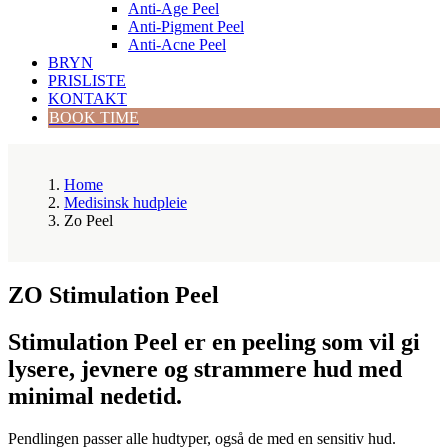
Anti-Age Peel
Anti-Pigment Peel
Anti-Acne Peel
BRYN
PRISLISTE
KONTAKT
BOOK TIME
Home
Medisinsk hudpleie
Zo Peel
ZO Stimulation Peel
Stimulation Peel er en peeling som vil gi
lysere, jevnere og strammere hud med
minimal nedetid.
Pendlingen passer alle hudtyper, også de med en sensitiv hud.