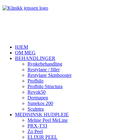
HJEM
OM MEG
BEHANDLINGER
Rynkebehandling
Restylane / filler
Restylane Skinbooster
Profhilo
Profhilo Structura
Revok50
Dermapen
Sunekos 200
Sculptra
MEDISINSK HUDPLEIE
Meline Peel MeLine
PRX-T33
Zo Peel
ELIXIR PEEL