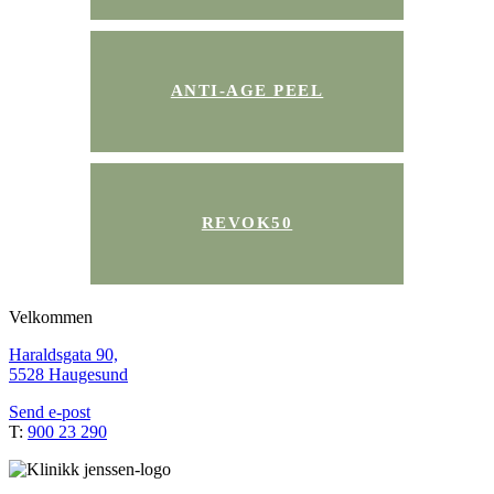
ANTI-AGE PEEL
REVOK50
Velkommen
Haraldsgata 90,
5528 Haugesund
Send e-post
T:
900 23 290